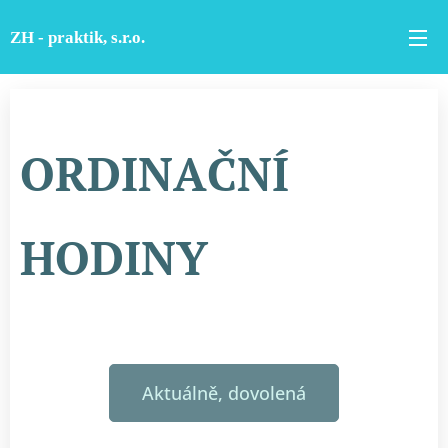
ZH - praktik, s.r.o.
ORDINAČNÍ
HODINY
Aktuálně, dovolená